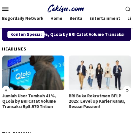
Loncat
Menu
ke
Mobile
konten
Bogordaily Network
Home
Berita
Entertainment
Li
h User Tumbuh 41%, QLola by BRI Catat Volume Transaksi Rp5.970
Konten Spesial
HEADLINES
«
»
Jumlah User Tumbuh 41%,
BRI Buka Rekrutmen BFLP
QLola by BRI Catat Volume
2025: Level Up Karier Kamu,
Transaksi Rp5.970 Triliun
Sesuai Passion!