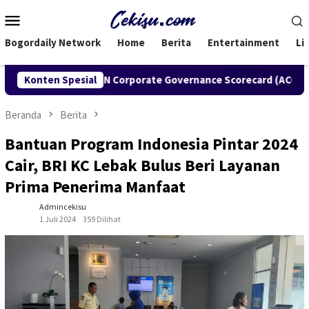
Loncat
Menu
ke
Mobile
konten
Bogordaily Network
Home
Berita
Entertainment
Li
rgaan ASEAN Corporate Governance Scorecard (ACGS), Bukti Kom
Konten Spesial
Beranda
Berita
Bantuan Program Indonesia Pintar 2024
Cair, BRI KC Lebak Bulus Beri Layanan
Prima Penerima Manfaat
Admincekisu
1 Juli 2024
359 Dilihat