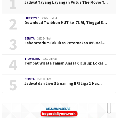
1
Jadwal Tayang Layangan Putus The Movie T…
2
LIFESTYLE
20677 Dilihat
Download Twibbon HUT ke-78 RI, Tinggal K…
3
BERITA
3231 Dilihat
Laboratorium Fakultas Peternakan IPB Mel…
4
TRAVELING
2760 Dilihat
Tempat Wisata Taman Angsa Cicurug: Lokas…
5
BERITA
2581 Dilihat
Jadwal dan Live Streaming BRI Liga 1 Har…