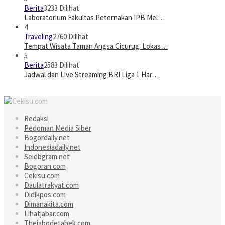
Berita
3233 Dilihat
Laboratorium Fakultas Peternakan IPB Mel…
4
Traveling
2760 Dilihat
Tempat Wisata Taman Angsa Cicurug: Lokas…
5
Berita
2583 Dilihat
Jadwal dan Live Streaming BRI Liga 1 Har…
Redaksi
Pedoman Media Siber
Bogordaily.net
Indonesiadaily.net
Selebgram.net
Bogoran.com
Cekisu.com
Daulatrakyat.com
Didikpos.com
Dimanakita.com
Lihatjabar.com
Thejabodetabek.com