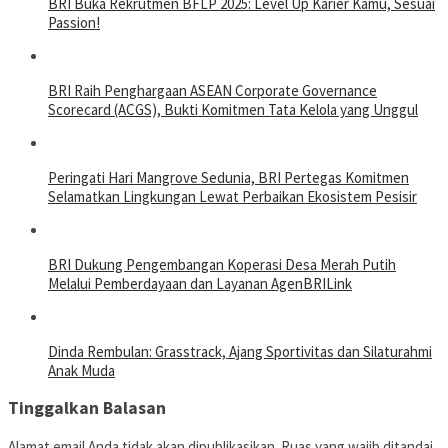
BRI Buka Rekrutmen BFLP 2025: Level Up Karier Kamu, Sesuai
Passion!
BRI Raih Penghargaan ASEAN Corporate Governance
Scorecard (ACGS), Bukti Komitmen Tata Kelola yang Unggul
Peringati Hari Mangrove Sedunia, BRI Pertegas Komitmen
Selamatkan Lingkungan Lewat Perbaikan Ekosistem Pesisir
BRI Dukung Pengembangan Koperasi Desa Merah Putih
Melalui Pemberdayaan dan Layanan AgenBRILink
Dinda Rembulan: Grasstrack, Ajang Sportivitas dan Silaturahmi
Anak Muda
Tinggalkan Balasan
Alamat email Anda tidak akan dipublikasikan.
Ruas yang wajib ditandai