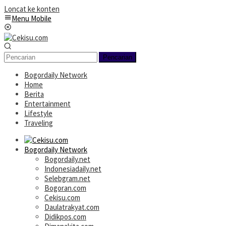
Loncat ke konten
Menu Mobile
Pencarian
Bogordaily Network
Home
Berita
Entertainment
Lifestyle
Traveling
Bogordaily Network
Bogordaily.net
Indonesiadaily.net
Selebgram.net
Bogoran.com
Cekisu.com
Daulatrakyat.com
Didikpos.com