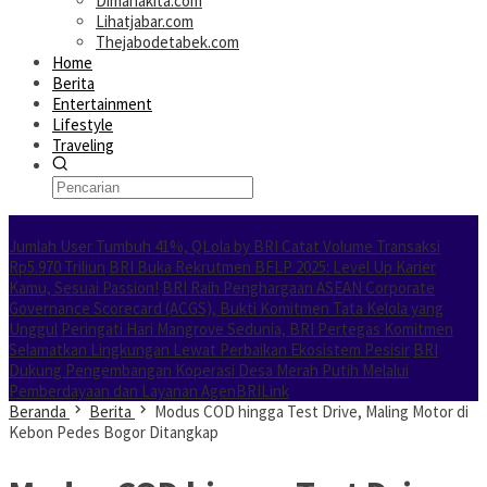
Dimanakita.com
Lihatjabar.com
Thejabodetabek.com
Home
Berita
Entertainment
Lifestyle
Traveling
Konten Spesial
Jumlah User Tumbuh 41%, QLola by BRI Catat Volume Transaksi
Rp5.970 Triliun
BRI Buka Rekrutmen BFLP 2025: Level Up Karier
Kamu, Sesuai Passion!
BRI Raih Penghargaan ASEAN Corporate
Governance Scorecard (ACGS), Bukti Komitmen Tata Kelola yang
Unggul
Peringati Hari Mangrove Sedunia, BRI Pertegas Komitmen
Selamatkan Lingkungan Lewat Perbaikan Ekosistem Pesisir
BRI
Dukung Pengembangan Koperasi Desa Merah Putih Melalui
Pemberdayaan dan Layanan AgenBRILink
Beranda
Berita
Modus COD hingga Test Drive, Maling Motor di
Kebon Pedes Bogor Ditangkap