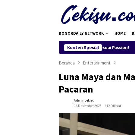
Loncat
ke
konten
BOGORDAILY NETWORK
HOME
B
LP 2025: Level Up Karier Kamu, Sesuai Passion!
Konten Spesial
BRI Raih
Beranda
Entertainment
Luna Maya dan Ma
Pacaran
Admincekisu
16 Desember 2023
412 Dilihat