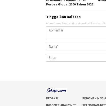
di Indonesia dalam Daftar
Keua
Forbes Global 2000 Tahun 2025
Tinggalkan Balasan
Alamat email Anda tidak akan dipublikasikan.
Ru
REDAKSI
PEDOMAN MEDIA
INDONESIADAILY.NET
SELEBGRAM.NE