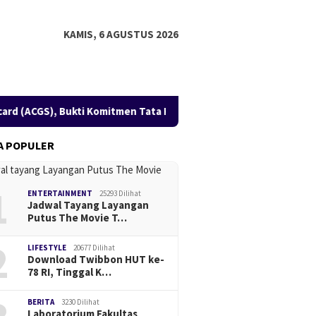
KAMIS, 6 AGUSTUS 2026
kti Komitmen Tata Kelola yang Unggul
Peringati Hari M
A POPULER
1
ENTERTAINMENT
25293 Dilihat
Jadwal Tayang Layangan
Putus The Movie T…
2
LIFESTYLE
20677 Dilihat
Download Twibbon HUT ke-
78 RI, Tinggal K…
BERITA
3230 Dilihat
Laboratorium Fakultas