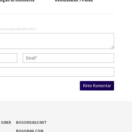
ngan di Indonesia
Kembalikan 7 Pulau
as yang wajib ditandai
*
 SIBER
BOGORDAILY.NET
T
BOGORAN.COM