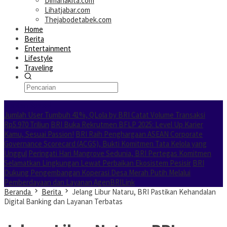
Dimanakita.com
Lihatjabar.com
Thejabodetabek.com
Home
Berita
Entertainment
Lifestyle
Traveling
Konten Spesial
Jumlah User Tumbuh 41%, QLola by BRI Catat Volume Transaksi
Rp5.970 Triliun
BRI Buka Rekrutmen BFLP 2025: Level Up Karier
Kamu, Sesuai Passion!
BRI Raih Penghargaan ASEAN Corporate
Governance Scorecard (ACGS), Bukti Komitmen Tata Kelola yang
Unggul
Peringati Hari Mangrove Sedunia, BRI Pertegas Komitmen
Selamatkan Lingkungan Lewat Perbaikan Ekosistem Pesisir
BRI
Dukung Pengembangan Koperasi Desa Merah Putih Melalui
Pemberdayaan dan Layanan AgenBRILink
Beranda
Berita
Jelang Libur Nataru, BRI Pastikan Kehandalan
Digital Banking dan Layanan Terbatas