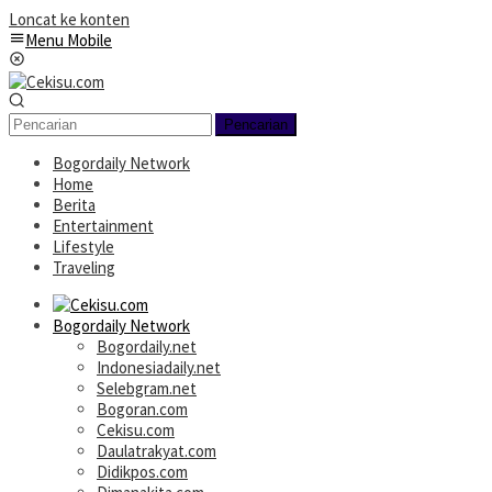
Loncat ke konten
Menu Mobile
Pencarian
Bogordaily Network
Home
Berita
Entertainment
Lifestyle
Traveling
Bogordaily Network
Bogordaily.net
Indonesiadaily.net
Selebgram.net
Bogoran.com
Cekisu.com
Daulatrakyat.com
Didikpos.com