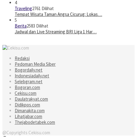
4
Traveling
2761 Dilihat
Tempat Wisata Taman Angsa Cicurug: Lokas…
5
Berita
2583 Dilihat
Jadwal dan Live Streaming BRI Liga 1 Har…
Redaksi
Pedoman Media Siber
Bogordaily.net
Indonesiadaily.net
Selebgram.net
Bogoran.com
Cekisu.com
Daulatrakyat.com
Didikpos.com
Dimanakita.com
Lihatjabar.com
Thejabodetabek.com
@Copyrights Cekisu.com