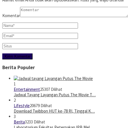
Komentar
Berita Populer
1
Entertainment
25307 Dilihat
Jadwal Tayang Layangan Putus The Movie T…
2
Lifestyle
20679 Dilihat
Download Twibbon HUT ke-78 RI, Tinggal K…
3
Berita
3233 Dilihat
Laboratorium Fakultas Peternakan IPB Mel…