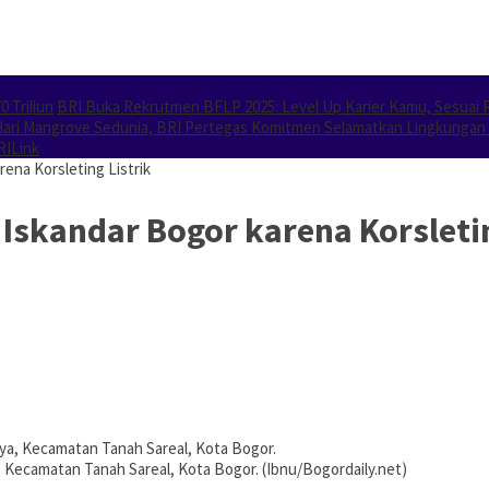
 Triliun
BRI Buka Rekrutmen BFLP 2025: Level Up Karier Kamu, Sesuai P
Hari Mangrove Sedunia, BRI Pertegas Komitmen Selamatkan Lingkungan 
RILink
rena Korsleting Listrik
 Iskandar Bogor karena Korsletin
, Kecamatan Tanah Sareal, Kota Bogor. (Ibnu/Bogordaily.net)