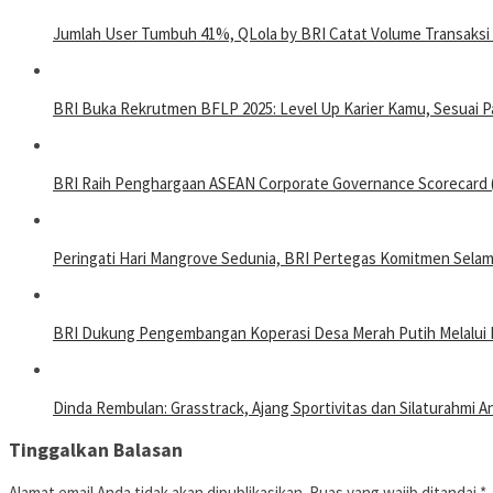
Jumlah User Tumbuh 41%, QLola by BRI Catat Volume Transaksi R
BRI Buka Rekrutmen BFLP 2025: Level Up Karier Kamu, Sesuai P
BRI Raih Penghargaan ASEAN Corporate Governance Scorecard (
Peringati Hari Mangrove Sedunia, BRI Pertegas Komitmen Selam
BRI Dukung Pengembangan Koperasi Desa Merah Putih Melalui
Dinda Rembulan: Grasstrack, Ajang Sportivitas dan Silaturahmi 
Tinggalkan Balasan
Alamat email Anda tidak akan dipublikasikan.
Ruas yang wajib ditandai
*