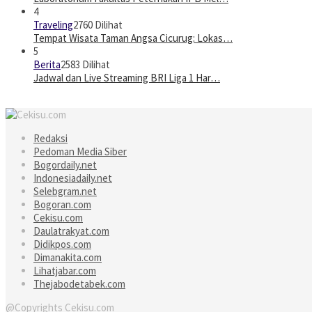
4
Traveling
2760 Dilihat
Tempat Wisata Taman Angsa Cicurug: Lokas…
5
Berita
2583 Dilihat
Jadwal dan Live Streaming BRI Liga 1 Har…
Redaksi
Pedoman Media Siber
Bogordaily.net
Indonesiadaily.net
Selebgram.net
Bogoran.com
Cekisu.com
Daulatrakyat.com
Didikpos.com
Dimanakita.com
Lihatjabar.com
Thejabodetabek.com
@Copyrights Cekisu.com