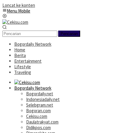
Loncat ke konten
Menu Mobile
Pencarian
Bogordaily Network
Home
Berita
Entertainment
Lifestyle
Traveling
Bogordaily Network
Bogordaily.net
Indonesiadaily.net
Selebgram.net
Bogoran.com
Cekisu.com
Daulatrakyat.com
Didikpos.com