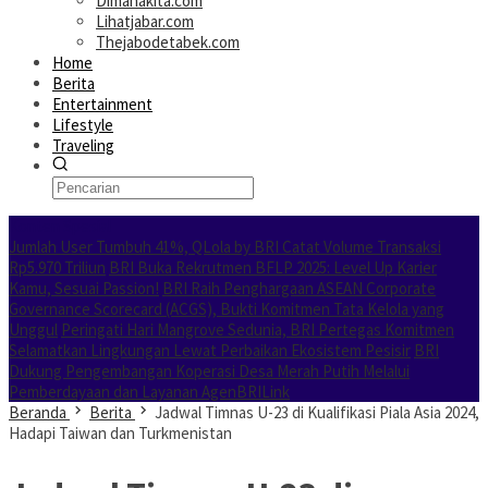
Dimanakita.com
Lihatjabar.com
Thejabodetabek.com
Home
Berita
Entertainment
Lifestyle
Traveling
Konten Spesial
Jumlah User Tumbuh 41%, QLola by BRI Catat Volume Transaksi
Rp5.970 Triliun
BRI Buka Rekrutmen BFLP 2025: Level Up Karier
Kamu, Sesuai Passion!
BRI Raih Penghargaan ASEAN Corporate
Governance Scorecard (ACGS), Bukti Komitmen Tata Kelola yang
Unggul
Peringati Hari Mangrove Sedunia, BRI Pertegas Komitmen
Selamatkan Lingkungan Lewat Perbaikan Ekosistem Pesisir
BRI
Dukung Pengembangan Koperasi Desa Merah Putih Melalui
Pemberdayaan dan Layanan AgenBRILink
Beranda
Berita
Jadwal Timnas U-23 di Kualifikasi Piala Asia 2024,
Hadapi Taiwan dan Turkmenistan