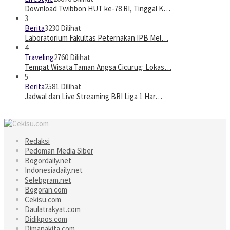
Download Twibbon HUT ke-78 RI, Tinggal K…
3
Berita
3230 Dilihat
Laboratorium Fakultas Peternakan IPB Mel…
4
Traveling
2760 Dilihat
Tempat Wisata Taman Angsa Cicurug: Lokas…
5
Berita
2581 Dilihat
Jadwal dan Live Streaming BRI Liga 1 Har…
Redaksi
Pedoman Media Siber
Bogordaily.net
Indonesiadaily.net
Selebgram.net
Bogoran.com
Cekisu.com
Daulatrakyat.com
Didikpos.com
Dimanakita.com